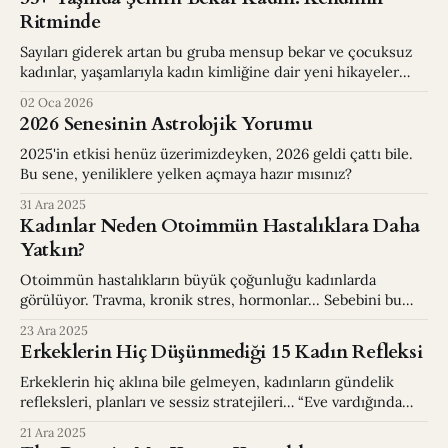
Ritminde
Sayıları giderek artan bu gruba mensup bekar ve çocuksuz
kadınlar, yaşamlarıyla kadın kimliğine dair yeni hikayeler
yazıyorlar.
02 Oca 2026
2026 Senesinin Astrolojik Yorumu
2025'in etkisi henüz üzerimizdeyken, 2026 geldi çattı bile.
Bu sene, yeniliklere yelken açmaya hazır mısınız?
31 Ara 2025
Kadınlar Neden Otoimmün Hastalıklara Daha
Yatkın?
Otoimmün hastalıkların büyük çoğunluğu kadınlarda
görülüyor. Travma, kronik stres, hormonlar... Sebebini bu
yazımızda ele aldık.
23 Ara 2025
Erkeklerin Hiç Düşünmediği 15 Kadın Refleksi
Erkeklerin hiç aklına bile gelmeyen, kadınların gündelik
refleksleri, planları ve sessiz stratejileri… “Eve vardığında
yaz” diyen bir dünyanın görünmez güvenlik kodları.
21 Ara 2025