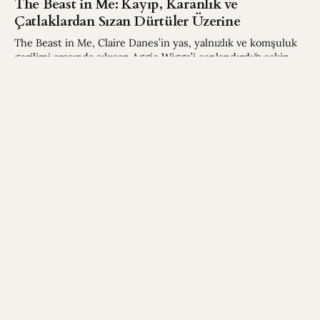
The Beast in Me: Kayıp, Karanlık ve
Çatlaklardan Sızan Dürtüler Üzerine
The Beast in Me, Claire Danes’in yas, yalnızlık ve komşuluk
gerilimi arasında sıkışan Aggie Wiggs’i canlandırdığı sakin
ama etkileyici bir psikolojik drama.
03 Ara 2025
afife vesaire
afiften çok vesaire: şehirden bildiren bir kadın
Abone ol