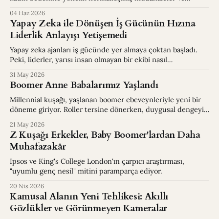
görünmez kalan taciz üzerine beklenmedik bir tartışma
04 Haz 2026
başlattı.
Yapay Zeka ile Dönüşen İş Gücünün Hızına
Liderlik Anlayışı Yetişemedi
Yapay zeka ajanları iş gücünde yer almaya çoktan başladı.
Peki, liderler, yarısı insan olmayan bir ekibi nasıl
yöneteceklerini biliyor mu?
31 May 2026
Boomer Anne Babalarımız Yaşlandı
Millennial kuşağı, yaşlanan boomer ebeveynleriyle yeni bir
döneme giriyor. Roller tersine dönerken, duygusal dengeyi
korumak ve bağımsızlıkla bakım arasında köprü kurmak hiç
21 May 2026
bu kadar karmaşık olmamıştı.
Z Kuşağı Erkekler, Baby Boomer'lardan Daha
Muhafazakâr
Ipsos ve King's College London'ın çarpıcı araştırması,
"uyumlu genç nesil" mitini paramparça ediyor.
20 Nis 2026
Kamusal Alanın Yeni Tehlikesi: Akıllı
Gözlükler ve Görünmeyen Kameralar