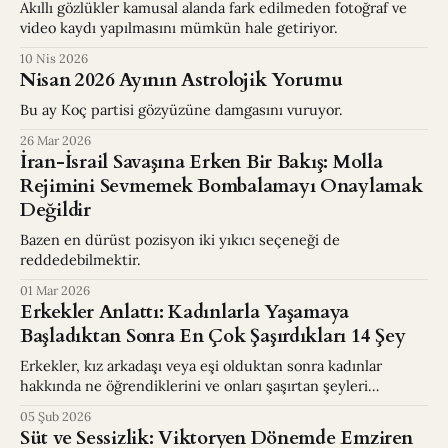
Akıllı gözlükler kamusal alanda fark edilmeden fotoğraf ve
video kaydı yapılmasını mümkün hale getiriyor.
10 Nis 2026
Nisan 2026 Ayının Astrolojik Yorumu
Bu ay Koç partisi gözyüzüne damgasını vuruyor.
26 Mar 2026
İran-İsrail Savaşına Erken Bir Bakış: Molla
Rejimini Sevmemek Bombalamayı Onaylamak
Değildir
Bazen en dürüst pozisyon iki yıkıcı seçeneği de
reddedebilmektir.
01 Mar 2026
Erkekler Anlattı: Kadınlarla Yaşamaya
Başladıktan Sonra En Çok Şaşırdıkları 14 Şey
Erkekler, kız arkadaşı veya eşi olduktan sonra kadınlar
hakkında ne öğrendiklerini ve onları şaşırtan şeyleri
anlatıyor. Cevapları neşenizi yerine getirecek.
05 Şub 2026
Süt ve Sessizlik: Viktoryen Dönemde Emziren