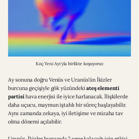
Koç Yeni Ayı'yla birlikte koşuyoruz
Ay sonuna doğru Venüs ve Uranüs’ün İkizler
burcuna geçişiyle gök yüzündeki
ateş elementi
partisi
hava enerjisi ile iyice harlanacak. İlişkilerde
daha uçucu, maymun iştahlı bir süreç başlayabilir.
Aynı zamanda zekaya, iyi iletişime ve mizaha tav
olma dönemi açılabilir.
Uranüs, İkizler burcunda 7 sene kalacağı için etkisi