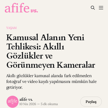
YAŞAM
Kamusal Alanın Yeni
Tehlikesi: Akıllı
Gözlükler ve
Görünmeyen Kameralar
Akıllı gözlükler kamusal alanda fark edilmeden
fotoğraf ve video kaydı yapılmasını mümkün hale
getiriyor.
afife vs.
Paylaş
10 Nis 2026
—
5 dk okuma