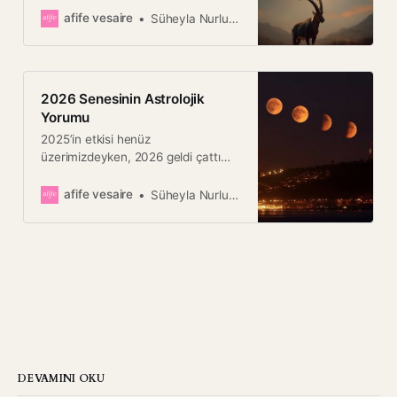
ayında odaklanmamız gereken
afife vesaire
Süheyla Nurlu Çılgın
şeylerden birisi kapatılacak konular.
2026 Senesinin Astrolojik
Yorumu
2025’in etkisi henüz
üzerimizdeyken, 2026 geldi çattı
bile. Bu sene, yeniliklere yelken
açmaya hazır mısınız?
afife vesaire
Süheyla Nurlu Çılgın
DEVAMINI OKU