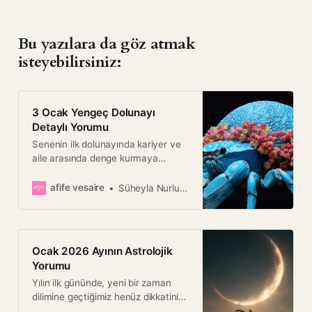
Bu yazılara da göz atmak
isteyebilirsiniz:
3 Ocak Yengeç Dolunayı
Detaylı Yorumu
Senenin ilk dolunayında kariyer ve
aile arasında denge kurmaya
çalışırken tekamüle ermeye
yakınlaşıyoruz.
afife vesaire
Süheyla Nurlu Çılgın
Ocak 2026 Ayının Astrolojik
Yorumu
Yılın ilk gününde, yeni bir zaman
dilimine geçtiğimiz henüz dikkatinize
gelmemiş olabilir... Zaten Ocak