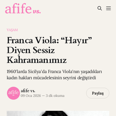
YAŞAM
Franca Viola: “Hayır”
Diyen Sessiz
Kahramanımız
1960'larda Sicilya'da Franca Viola'nın yaşadıkları
kadın hakları mücadelesinin seyrini değiştirdi
afife vs.
Paylaş
09 Oca 2026
—
3 dk okuma