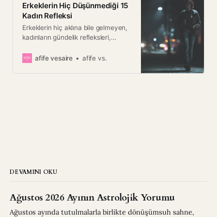
Erkeklerin Hiç Düşünmediği 15
Kadın Refleksi
Erkeklerin hiç aklına bile gelmeyen,
kadınların gündelik refleksleri,
planları ve sessiz stratejileri… “Eve
vardığında yaz” diyen bir dünyanın
afife vesaire
afife vs.
görünmez güvenlik kodları.
DEVAMINI OKU
Ağustos 2026 Ayının Astrolojik Yorumu
Ağustos ayında tutulmalarla birlikte dönüşümsuh sahne,