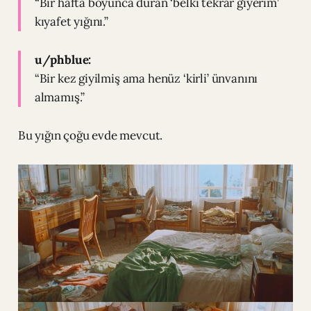
“Bir hafta boyunca duran ‘belki tekrar giyerim’
kıyafet yığını.”
u/phblue:
“Bir kez giyilmiş ama henüz ‘kirli’ ünvanını
almamış.”
Bu yığın çoğu evde mevcut.