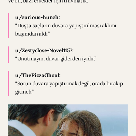
Ve bu, bazı erkekler için travmatik.
u/curious-hunch:
“Duşta saçların duvara yapıştırılması aklımı
başımdan aldı.”
u/Zestyclose-Novel1157:
“Unutmayın, duvar giderden iyidir.”
u/ThePizzaGhoul:
“Sorun duvara yapıştırmak değil, orada bırakıp
gitmek.”