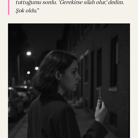
tuttuğumu sordu. ‘Gerekirse silah olur,’ dedim.
Şok oldu.”