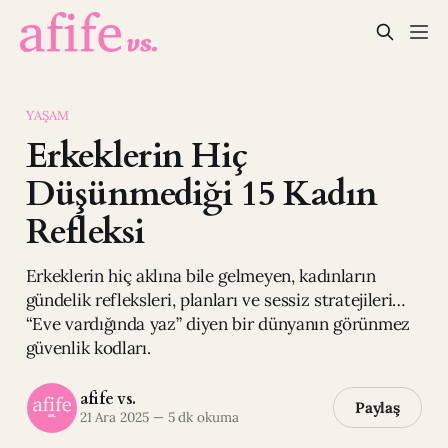
YAŞAM
Erkeklerin Hiç
Düşünmediği 15 Kadın
Refleksi
Erkeklerin hiç aklına bile gelmeyen, kadınların
gündelik refleksleri, planları ve sessiz stratejileri…
“Eve vardığında yaz” diyen bir dünyanın görünmez
güvenlik kodları.
afife vs.
Paylaş
21 Ara 2025
—
5 dk okuma