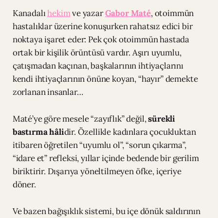
Kanadalı
hekim
ve yazar
Gabor Maté
, otoimmün
hastalıklar üzerine konuşurken rahatsız edici bir
noktaya işaret eder: Pek çok otoimmün hastada
ortak bir kişilik örüntüsü vardır. Aşırı uyumlu,
çatışmadan kaçınan, başkalarının ihtiyaçlarını
kendi ihtiyaçlarının önüne koyan, “hayır” demekte
zorlanan insanlar…
Maté’ye göre mesele “zayıflık” değil,
sürekli
bastırma hâli
dir. Özellikle kadınlara çocukluktan
itibaren öğretilen “uyumlu ol”, “sorun çıkarma”,
“idare et” refleksi, yıllar içinde bedende bir gerilim
biriktirir. Dışarıya yöneltilmeyen öfke, içeriye
döner.
Ve bazen bağışıklık sistemi, bu içe dönük saldırının