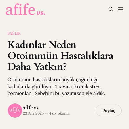
SAĞLIK
Kadınlar Neden
Otoimmün Hastalıklara
Daha Yatkın?
Otoimmün hastalıkların büyük çoğunluğu
kadınlarda görülüyor. Travma, kronik stres,
hormonlar... Sebebini bu yazımızda ele aldık.
afife vs.
Paylaş
23 Ara 2025
—
4 dk okuma