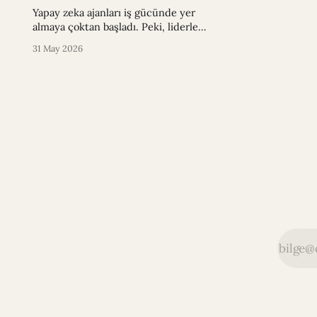
Yapay zeka ajanları iş gücünde yer
almaya çoktan başladı. Peki, liderler,
yarısı insan olmayan bir ekibi nasıl
31 May 2026
yöneteceklerini biliyor mu?