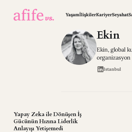
Yaşam
İlişkiler
Kariyer
Seyahat
S
Ekin
Ekin, global k
organizasyon 
Istanbul
Yapay Zeka ile Dönüşen İş
Gücünün Hızına Liderlik
Anlayışı Yetişemedi