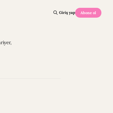
Giriş yap
Abone ol
riyer,