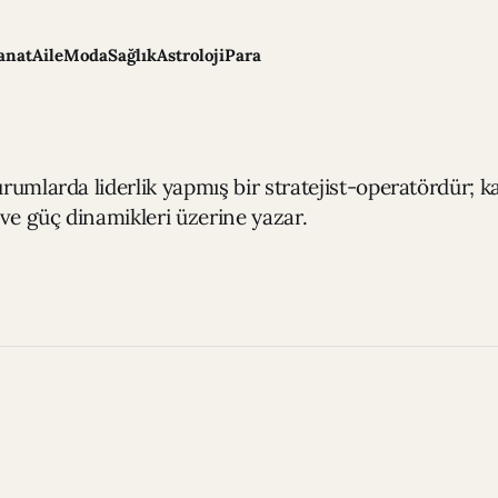
anat
Aile
Moda
Sağlık
Astroloji
Para
urumlarda liderlik yapmış bir stratejist-operatördür; ka
ve güç dinamikleri üzerine yazar.