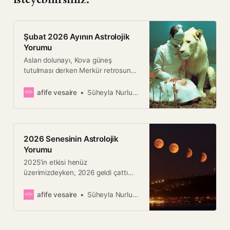
Şubat 2026 Ayının Astrolojik
Yorumu
Aslan dolunayı, Kova güneş
tutulması derken Merkür retrosunun
etkisinde, aşk, sağlık, para ve
sevgili kariyerlerimiz.
afife vesaire
Süheyla Nurlu Çılgın
2026 Senesinin Astrolojik
Yorumu
2025’in etkisi henüz
üzerimizdeyken, 2026 geldi çattı
bile. Bu sene, yeniliklere yelken
açmaya hazır mısınız?
afife vesaire
Süheyla Nurlu Çılgın